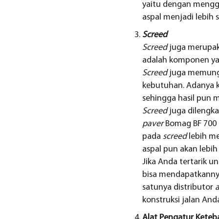
yaitu dengan menggu
aspal menjadi lebih s
Screed
Screed
juga merupak
adalah komponen ya
Screed
juga memungk
kebutuhan. Adanya
sehingga hasil pun 
Screed
juga dilengk
paver
Bomag BF 700 
pada
screed
lebih me
aspal pun akan lebi
Jika Anda tertarik u
bisa mendapatkannya 
satunya distributor
a
konstruksi jalan And
Alat Pengatur Keteb