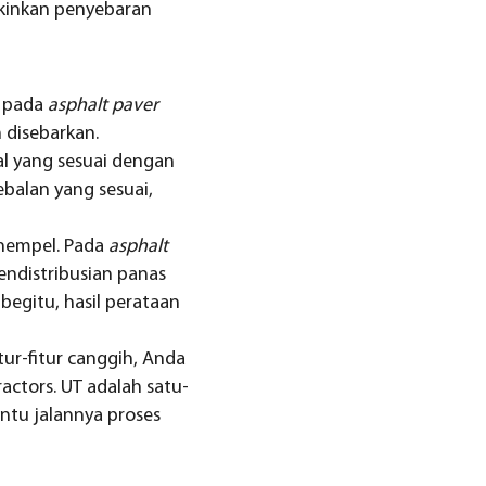
gkinkan penyebaran
pada
asphalt paver
disebarkan.
l yang sesuai dengan
ebalan yang sesuai,
enempel. Pada
asphalt
distribusian panas
egitu, hasil perataan
tur-fitur canggih, Anda
ractors. UT adalah satu-
tu jalannya proses