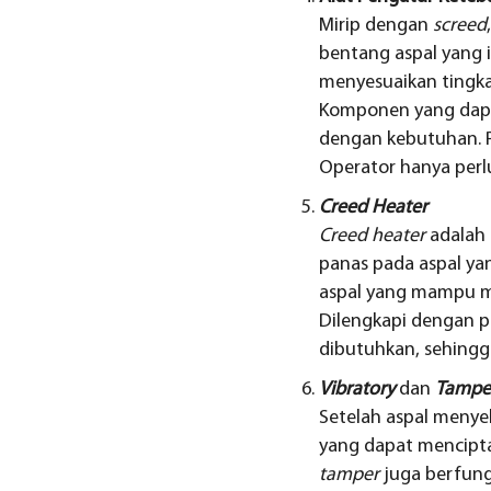
Mirip dengan
screed
bentang aspal yang 
menyesuaikan tingkat
Komponen yang dapat
dengan kebutuhan. P
Operator hanya perl
Creed Heater
Creed heater
adalah
panas pada aspal ya
aspal yang mampu me
Dilengkapi dengan p
dibutuhkan, sehingga
Vibratory
dan
Tampe
Setelah aspal menye
yang dapat mencipta
tamper
juga berfung