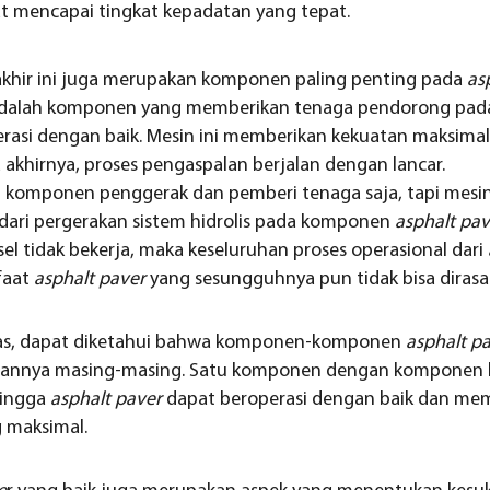
at mencapai tingkat kepadatan yang tepat.
khir ini juga merupakan komponen paling penting pada
as
el adalah komponen yang memberikan tenaga pendorong pa
erasi dengan baik. Mesin ini memberikan kekuatan maksima
akhirnya, proses pengaspalan berjalan dengan lancar.
 komponen penggerak dan pemberi tenaga saja, tapi mesin d
ari pergerakan sistem hidrolis pada komponen
asphalt pav
esel tidak bekerja, maka keseluruhan proses operasional dari
faat
asphalt paver
yang sesungguhnya pun tidak bisa dirasa
tas, dapat diketahui bahwa komponen-komponen
asphalt p
erannya masing-masing. Satu komponen dengan komponen la
ingga
asphalt paver
dapat beroperasi dengan baik dan mem
 maksimal.