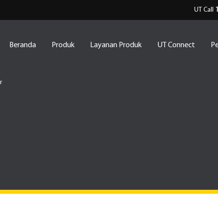
UT Call
Beranda
Produk
Layanan Produk
UT Connect
Pe
r