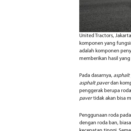
United Tractors, Jakart
komponen yang fungsi
adalah komponen peny
memberikan hasil yan
Pada dasarnya,
asphalt
asphalt paver
dan komp
penggerak berupa rod
paver
tidak akan bisa 
Penggunaan roda pada
dengan roda ban, bias
kecepatan tinggi. Semen