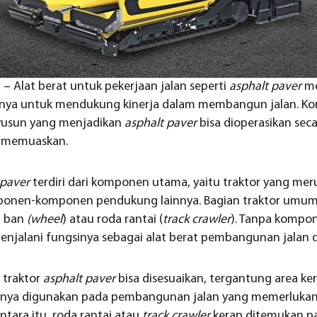
a – Alat berat untuk pekerjaan jalan seperti
asphalt paver
me
nya untuk mendukung kinerja dalam membangun jalan. K
usun yang menjadikan
asphalt paver
bisa dioperasikan sec
g memuaskan.
 paver
terdiri dari komponen utama, yaitu traktor yang mer
onen-komponen pendukung lainnya. Bagian traktor umumn
a ban
(wheel
) atau roda rantai (
track crawler
). Tanpa kompo
menjalani fungsinya sebagai alat berat pembangunan jalan 
 traktor
asphalt paver
bisa disesuaikan, tergantung area ker
anya digunakan pada pembangunan jalan yang memerlukan
tara itu, roda rantai atau
track crawler
kerap ditemukan p