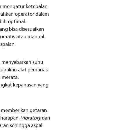
or mengatur ketebalan
dahkan operator dalam
bih optimal.
ng bisa disesuaikan
tomatis atau manual.
spalan.
h menyebarkan suhu
erupakan alat pemanas
 merata.
ingkat kepanasan yang
n memberikan getaran
 harapan.
Vibratory
dan
ran sehingga aspal