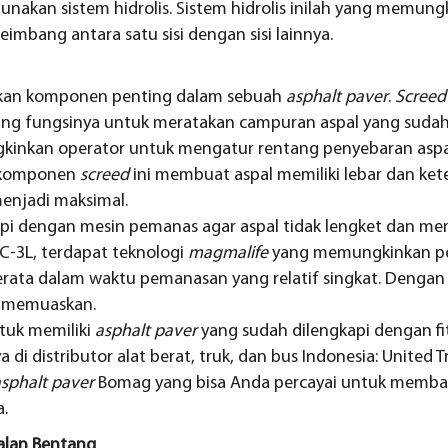
nakan sistem hidrolis. Sistem hidrolis inilah yang memun
eimbang antara satu sisi dengan sisi lainnya.
an komponen penting dalam sebuah
asphalt paver
.
Screed
ng fungsinya untuk meratakan campuran aspal yang sudah 
inkan operator untuk mengatur rentang penyebaran aspa
 komponen
screed
ini membuat aspal memiliki lebar dan ket
menjadi maksimal.
api dengan mesin pemanas agar aspal tidak lengket dan m
C-3L, terdapat teknologi
magmalife
yang memungkinkan pen
rata dalam waktu pemanasan yang relatif singkat. Dengan b
h memuaskan.
ntuk memiliki
asphalt paver
yang sudah dilengkapi dengan fi
di distributor alat berat, truk, dan bus Indonesia: United T
sphalt paver
Bomag yang bisa Anda percayai untuk memban
a.
alan Bentang