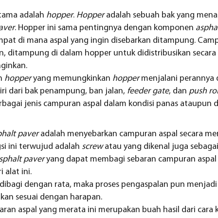
tama adalah
hopper
.
Hopper
adalah sebuah bak yang men
aver
. Hopper ini sama pentingnya dengan komponen
aspha
empat di mana aspal yang ingin disebarkan ditampung. Cam
an, ditampung di dalam hopper untuk didistribusikan secar
ginkan.
an
hopper
yang memungkinkan
hopper
menjalani perannya d
iri dari bak penampung, ban jalan,
feeder gate
, dan
push rol
agai jenis campuran aspal dalam kondisi panas ataupun d
halt paver
adalah menyebarkan campuran aspal secara me
 ini terwujud adalah
screw
atau yang dikenal juga sebaga
sphalt paver
yang dapat membagi sebaran campuran aspal s
 alat ini.
dibagi dengan rata, maka proses pengaspalan pun menjadi le
akan sesuai dengan harapan.
n aspal yang merata ini merupakan buah hasil dari cara 