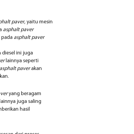
phalt paver
, yaitu mesin
da
asphalt paver
l pada
asphalt paver
iesel ini juga
er
lainnya seperti
asphalt paver
akan
kan.
aver
yang beragam
innya juga saling
berikan hasil