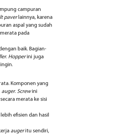
ampung campuran
lt paver
lainnya, karena
puran aspal yang sudah
a merata pada
engan baik. Bagian-
ler
.
Hopper
ini juga
ingin.
rata. Komponen yang
i
auger
.
Screw
ini
ecara merata ke sisi
bih efisien dan hasil
kerja
auger
itu sendiri,