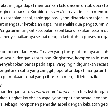
, alat ini juga dapat memberikan keleluasaan untuk operat
ingin disebarkan. Kombinasi
screed
dan alat ini akan memu
 ketebalan aspal, sehingga hasil yang diperoleh menjadi le
 mengatur ketebalan aspal ini memiliki dua pengaturan ya
engaturan tingkat ketebalan aspal bisa dilakukan secara o
u menyesuaikannya sesuai dengan kebutuhan proses penga
 komponen dari
asphalt paver
yang fungsi utamanya adala
ng sesuai dengan kebutuhan. Singkatnya, komponen ini m
nyebabkan panas pada aspal yang ingin digunakan secara
engaturan suhu yang canggih, operator dapat mengatur t
 permukaan aspal yang dihasilkan menjadi lebih baik.
r
bar dengan rata,
vibratory
dan
tamper
akan beraksi denga
kan tingkat ketebalan aspal yang tepat dan sesuai dengan
si sebagai komponen pemadat aspal dengan kekuatan geta