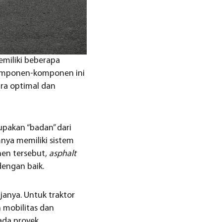
miliki beberapa
omponen-komponen ini
ara optimal dan
upakan “badan” dari
ya memiliki sistem
nen tersebut,
asphalt
dengan baik.
janya. Untuk traktor
 mobilitas dan
ada proyek