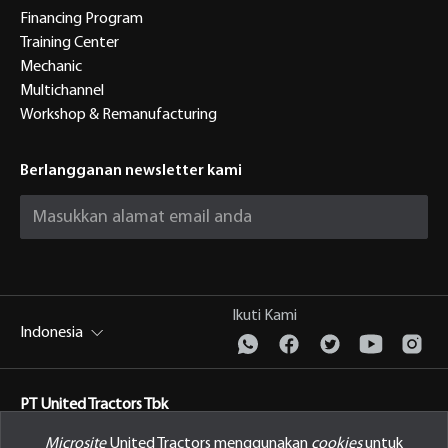
Financing Program
Training Center
Mechanic
Multichannel
Workshop & Remanufacturing
Berlangganan newsletter kami
Ikuti Kami
Indonesia
PT United Tractors Tbk
Jl. Raya Bekasi Km 22, Cakung, Jakarta Timur Indonesia, 13910
Microsite
United Tractors menggunakan
cookies
untuk