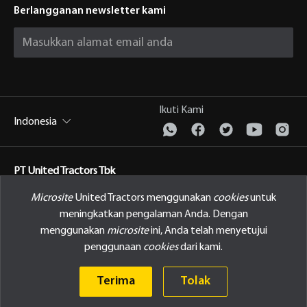
Berlangganan newsletter kami
Ikuti Kami
Indonesia
PT United Tractors Tbk
Jl. Raya Bekasi Km 22, Cakung, Jakarta Timur Indonesia, 13910
Microsite
United Tractors menggunakan
cookies
untuk
meningkatkan pengalaman Anda. Dengan
Kebijakan Privasi
menggunakan
microsite
ini, Anda telah menyetujui
penggunaan
cookies
dari kami.
© 2026 PT United Tractors Tbk
Terima
Tolak