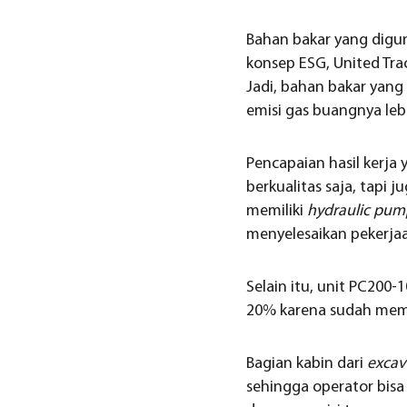
Bahan bakar yang dig
konsep ESG, United Tr
Jadi, bahan bakar yan
emisi gas buangnya lebi
Pencapaian hasil kerja
berkualitas saja, tapi j
memiliki
hydraulic pump
menyelesaikan pekerja
Selain itu, unit PC20
20% karena sudah memil
Bagian kabin dari
excav
sehingga operator bisa