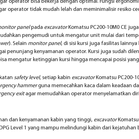
gar operator bisa bekerja dengan optimal. Fungsi ergonomi
gar operator tidak mudah lelah dan meminimalisir resiko ce
onitor panel
pada
excavator
Komatsu PC200-10M0 CE juga 
mudahkan pengemudi untuk mengatur unit mulai dari tempe
ower
). Selain
monitor panel
, di sisi kursi juga fasilitas lainn
gai penunjang kenyamanan operator. Kursi juga sudah dile
isa mengatur ketinggian kursi hingga mencapai posisi yang
gkatan
safety level
, setiap kabin
excavator
Komatsu PC200-1
rgency hammer
guna memecahkan kaca dalam keadaan darur
gency exit
agar memudahkan operator menyelamatkan diri s
an dan kenyamanan kabin yang tinggi,
excavator
Komatsu 
n OPG Level 1 yang mampu melindungi kabin dari kejatuhan