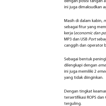
dengan posisi tangan a
ini juga dimaksudkan a
Masih di dalam kabin,
m
sebagai fitur yang me
kerja (
economic dan p
MP3 dan USB
Port
seba
canggih dan operator b
Sebagai bentuk penin
dilengkapi dengan
eme
ini juga memiliki 2
emer
yang tidak diinginkan.
Dengan tingkat keaman
tersertifikasi ROPS da
terguling.