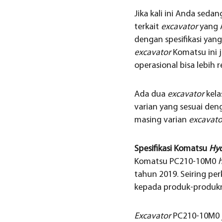
Jika kali ini Anda seda
terkait
excavator
yang A
dengan spesifikasi yan
excavator
Komatsu ini j
operasional bisa lebih 
Ada dua
excavator
kela
varian yang sesuai deng
masing varian
excavato
Spesifikasi Komatsu
Hyd
Komatsu PC210-10M0
h
tahun 2019. Seiring 
kepada produk-produkn
Excavator
PC210-10M0 j