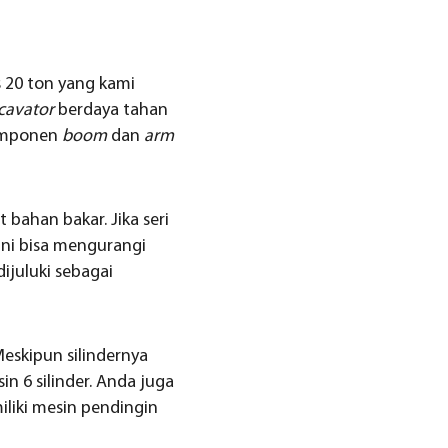
 20 ton yang kami
cavator
berdaya tahan
komponen
boom
dan
arm
bahan bakar. Jika seri
ini bisa mengurangi
ijuluki sebagai
eskipun silindernya
in 6 silinder. Anda juga
liki mesin pendingin