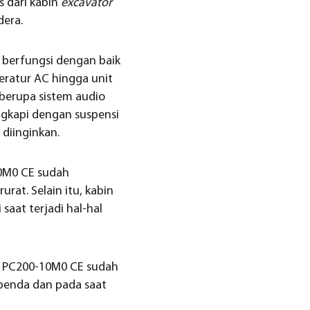
s dari kabin
excavator
dera.
berfungsi dengan baik
ratur AC hingga unit
ya berupa sistem audio
ngkapi dengan suspensi
 diinginkan.
0M0 CE sudah
at. Selain itu, kabin
aat terjadi hal-hal
PC200-10M0 CE sudah
 benda dan pada saat