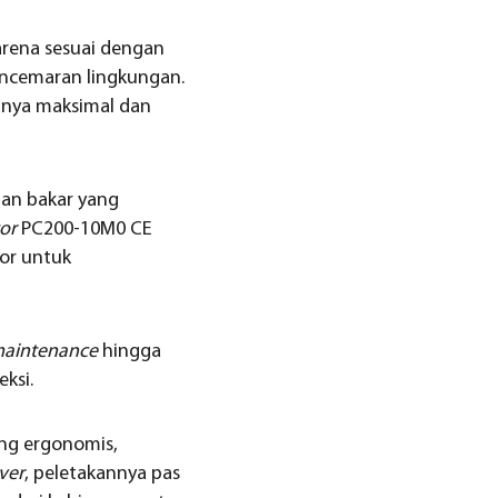
arena sesuai dengan
encemaran lingkungan.
anya maksimal dan
han bakar yang
tor
PC200-10M0 CE
or untuk
maintenance
hingga
ksi.
ang ergonomis,
ver
, peletakannya pas