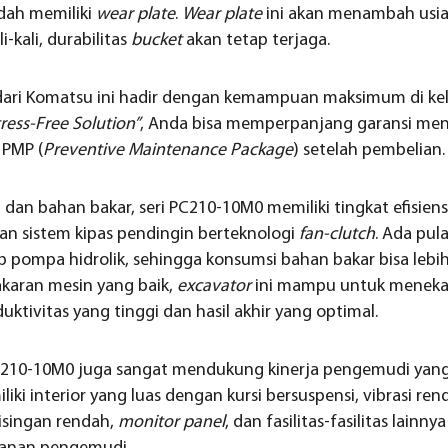
dah memiliki
wear plate
.
Wear plate
ini akan menambah usia
-kali, durabilitas
bucket
akan tetap terjaga.
 dari Komatsu ini hadir dengan kemampuan maksimum di ke
tress-Free Solution”
, Anda bisa memperpanjang garansi menj
 PMP (
Preventive Maintenance Package
) setelah pembelian.
i dan bahan bakar, seri PC210-10M0 memiliki tingkat efisien
an sistem kipas pendingin berteknologi
fan-clutch
. Ada pul
 pompa hidrolik, sehingga konsumsi bahan bakar bisa lebih 
karan mesin yang baik,
excavator
ini mampu untuk menekan 
ktivitas yang tinggi dan hasil akhir yang optimal.
210-10M0 juga sangat mendukung kinerja pengemudi yang l
iliki interior yang luas dengan kursi bersuspensi, vibrasi re
bisingan rendah,
monitor panel
, dan fasilitas-fasilitas lain