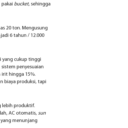
 pakai
bucket,
sehingga
las 20 ton. Mengusung
adi 6 tahun / 12.000
si yang cukup tinggi
a sistem penyesuaian
irit hingga 15%.
biaya produksi, tapi
ebih produktif.
ndah, AC otomatis,
sun
nya yang menunjang