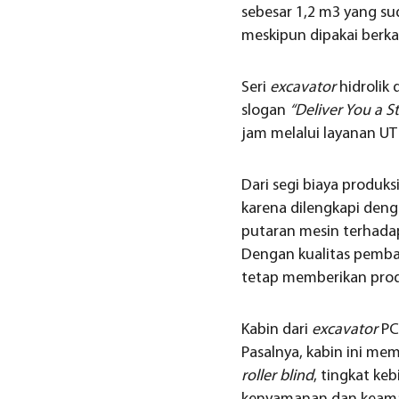
sebesar 1,2 m3 yang su
meskipun dipakai berkali
Seri
excavator
hidrolik
slogan
“Deliver You a S
jam melalui layanan UT
Dari segi biaya produks
karena dilengkapi deng
putaran mesin terhadap
Dengan kualitas pemba
tetap memberikan produ
Kabin dari
excavator
PC
Pasalnya, kabin ini mem
roller blind
, tingkat ke