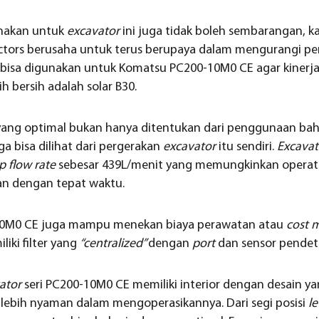
unakan untuk
excavator
ini juga tidak boleh sembarangan, k
actors berusaha untuk terus berupaya dalam mengurangi p
g bisa digunakan untuk Komatsu PC200-10M0 CE agar kinerj
h bersih adalah solar B30.
 yang optimal bukan hanya ditentukan dari penggunaan ba
uga bisa dilihat dari pergerakan
excavator
itu sendiri.
Excava
 flow rate
sebesar 439L/menit yang memungkinkan operat
an dengan tepat waktu.
0-10M0 CE juga mampu menekan biaya perawatan atau
cost 
iki filter yang
“centralized”
dengan
port
dan sensor pendete
ator
seri PC200-10M0 CE memiliki interior dengan desain y
 lebih nyaman dalam mengoperasikannya. Dari segi posisi
le