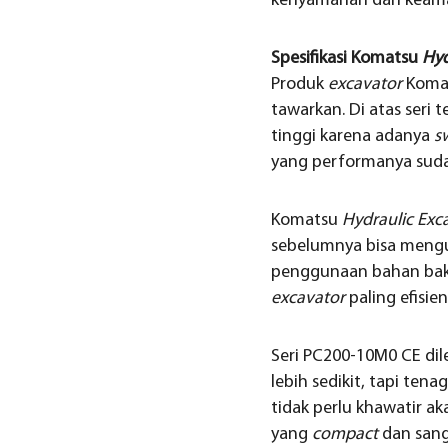
kenyamanan dan keam
Spesifikasi Komatsu
Hyd
Produk
excavator
Komat
tawarkan. Di atas seri
tinggi karena adanya
s
yang performanya suda
Komatsu
Hydraulic Exc
sebelumnya bisa mengur
penggunaan bahan bak
excavator
paling efisien
Seri PC200-10M0 CE dil
lebih sedikit, tapi ten
tidak perlu khawatir a
yang
compact
dan sang