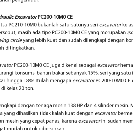
anan pengemudi.
raulic Excavator
PC200-10M0 CE
su PC210-10M0 bukanlah satu-satunya seri
excavator
kelas
 tersebut, masih ada tipe PC200-10M0 CE yang merupakan
ex
wing circle
yang lebih kuat dan sudah dilengkapi dengan 
h ditingkatkan.
avator
PC200-10M0 CE juga dikenal sebagai
excavator
hemat 
angi konsumsi bahan bakar sebanyak 15%, seri yang satu 
ar hingga 18%! Itulah mengapa
excavator
PC200-10M0 CE d
 di kelas 20 ton.
engkapi dengan tenaga mesin 138 HP dan 4 silinder mesin. M
aga yang dihasilkan tidak kalah kuat dengan
excavator
bermes
kan mesin yang cepat panas, karena
excavator
ini sudah memi
at mudah untuk dibersihkan.