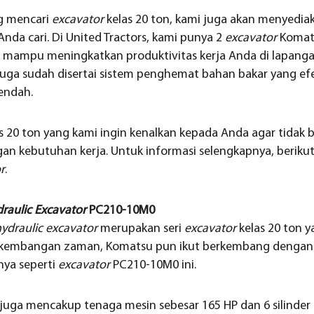
ng mencari
excavator
kelas 20 ton, kami juga akan menyediak
nda cari. Di United Tractors, kami punya 2
excavator
Komats
g mampu meningkatkan produktivitas kerja Anda di lapangan
uga sudah disertai sistem penghemat bahan bakar yang efe
rendah.
s 20 ton yang kami ingin kenalkan kepada Anda agar tidak
an kebutuhan kerja. Untuk informasi selengkapnya, berikut 
r
.
raulic Excavator
PC210-10M0
ydraulic excavator
merupakan seri
excavator
kelas 20 ton y
perkembangan zaman, Komatsu pun ikut berkembang denga
ya seperti
excavator
PC210-10M0 ini.
uga mencakup tenaga mesin sebesar 165 HP dan 6 silinde