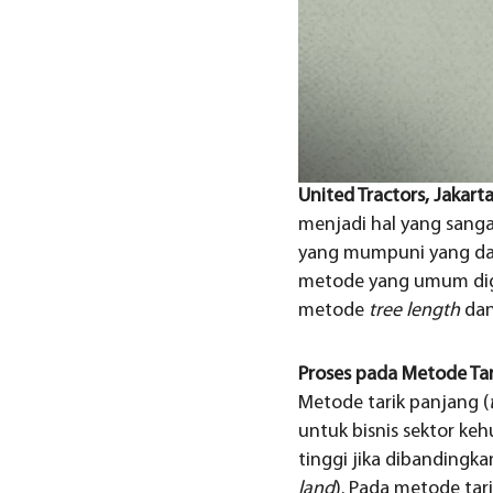
United Tractors, Jakart
menjadi hal yang sanga
yang mumpuni yang dap
metode yang umum digu
metode
tree length
da
Proses pada Metode Tar
Metode tarik panjang (
untuk bisnis sektor keh
tinggi jika dibandingk
land
). Pada metode ta