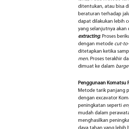
ditentukan, atau bisa 
beraturan terhadap jal
dapat dilakukan lebih 
yang selanjutnya akan
extracting
. Proses beri
dengan metode
cut-to
ditetapkan ketika sampa
men.
Proses terakhir d
dimuat ke dalam
barg
Penggunaan Komatsu PC
Metode tarik panjang p
dengan excavator Koma
peningkatan seperti
en
mudah dalam perawata
menghasilkan peningkat
daya tahan yang lebih 