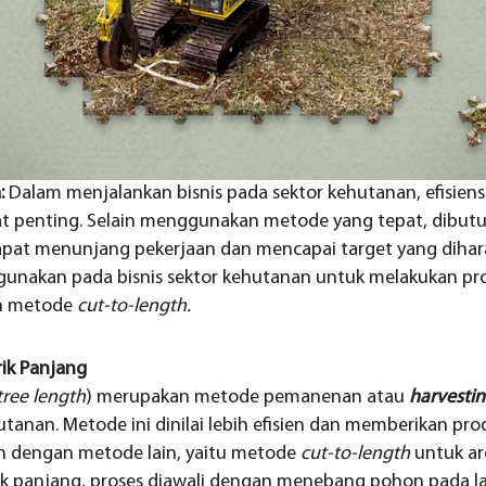
a:
Dalam menjalankan bisnis pada sektor kehutanan, efisiens
t penting. Selain menggunakan metode yang tepat, dibutu
at menunjang pekerjaan dan mencapai target yang dihar
nakan pada bisnis sektor kehutanan untuk melakukan pr
n metode
cut-to-length.
ik Panjang
tree length
) merupakan metode pemanenan atau
harvesti
utanan. Metode ini dinilai lebih efisien dan memberikan pro
an dengan metode lain, yaitu metode
cut-to-length
untuk ar
rik panjang, proses diawali dengan menebang pohon pada 