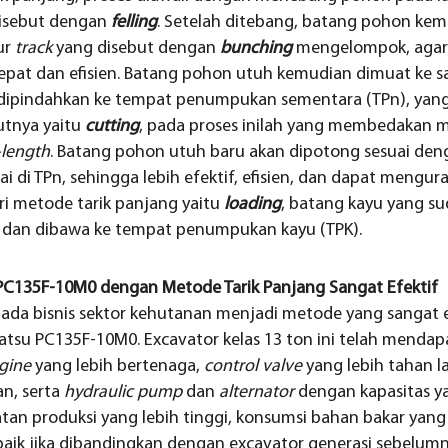
disebut dengan
felling
. Setelah ditebang, batang pohon kem
ur
track
yang disebut dengan
bunching
mengelompok, agar 
cepat dan efisien. Batang pohon utuh kemudian dimuat ke 
 dipindahkan ke tempat penumpukan sementara (TPn), yan
kutnya yaitu
cutting
, pada proses inilah yang membedakan
-length
. Batang pohon utuh baru akan dipotong sesuai de
i di TPn, sehingga lebih efektif, efisien, dan dapat mengur
ari metode tarik panjang yaitu
loading
, batang kayu yang s
e
dan dibawa ke tempat penumpukan kayu (TPK).
135F-10M0 dengan Metode Tarik Panjang Sangat Efektif
ada bisnis sektor kehutanan menjadi metode yang sangat ef
tsu PC135F-10M0. Excavator kelas 13 ton ini telah menda
gine
yang lebih bertenaga,
control valve
yang lebih tahan 
n, serta
hydraulic pump
dan
alternator
dengan kapasitas ya
an produksi yang lebih tinggi, konsumsi bahan bakar yang
baik jika dibandingkan dengan excavator generasi sebelum