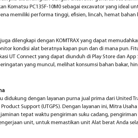
kan Komatsu PC135F-10M0 sebagai excavator yang ideal un
rena memiliki performa tinggi, efisien, lincah, hemat baha
juga dilengkapi dengan KOMTRAX yang dapat memudahkan
tor kondisi alat beratnya kapan pun dan di mana pun. F
asi UT Connect yang dapat diunduh di Play Store dan App S
i peringatan yang muncul, melihat konsumsi bahan bakar, hi
ma
 didukung dengan layanan purna jual prima dari United Tr
roduct Support (UTGPS). Dengan layanan ini, Mitra Usaha 
jaminan tepat waktu pengiriman suku cadang, pengiriman
ngerjaan unit, untuk memastikan unit Alat berat Anda selal