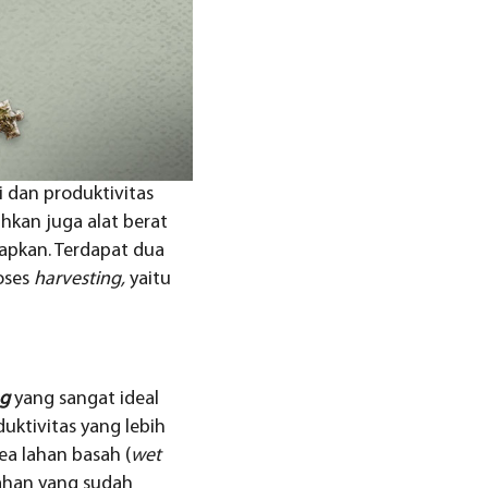
i dan produktivitas
hkan juga alat berat
apkan. Terdapat dua
oses
harvesting,
yaitu
ng
yang sangat ideal
duktivitas yang lebih
ea lahan basah (
wet
lahan yang sudah