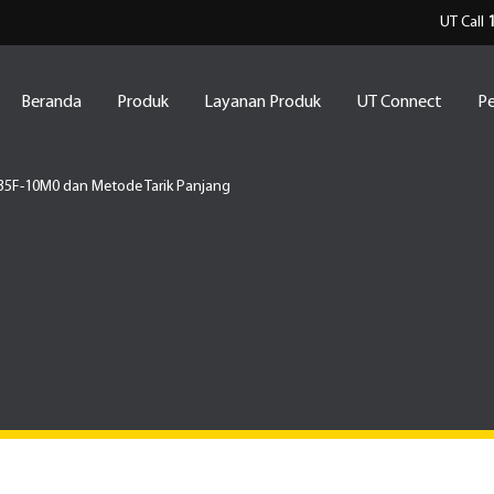
UT Call
Beranda
Produk
Layanan Produk
UT Connect
Pe
5F-10M0 dan Metode Tarik Panjang