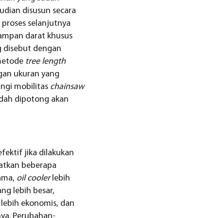
udian disusun secara
proses selanjutnya
sampan darat khusus
g disebut dengan
 metode
tree length
ngan ukuran yang
angi mobilitas
chainsaw
udah dipotong akan
ektif jika dilakukan
patkan beberapa
lama,
oil cooler
lebih
ng lebih besar,
 lebih ekonomis, dan
nya. Perubahan-