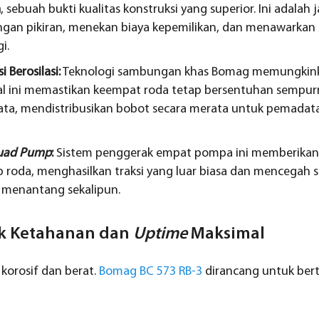
a
, sebuah bukti kualitas konstruksi yang superior. Ini adala
gan pikiran, menekan biaya kepemilikan, dan menawarkan
i.
 Berosilasi:
Teknologi sambungan khas Bomag memungkinka
Hal ini memastikan keempat roda tetap bersentuhan semp
ata, mendistribusikan bobot secara merata untuk pemadata
uad Pump
:
Sistem penggerak empat pompa ini memberikan 
p roda, menghasilkan traksi yang luar biasa dan mencegah s
n menantang sekalipun.
k Ketahanan dan
Uptime
Maksimal
korosif dan berat.
Bomag BC 573 RB-3
dirancang untuk bert