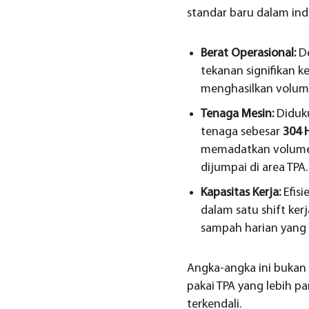
standar baru dalam ind
Berat Operasional:
De
tekanan signifikan k
menghasilkan volume 
Tenaga Mesin:
Diduku
tenaga sebesar
304 
memadatkan volume 
dijumpai di area TPA.
Kapasitas Kerja:
Efisi
dalam satu shift ke
sampah harian yang
Angka-angka ini bukan s
pakai TPA yang lebih pa
terkendali.