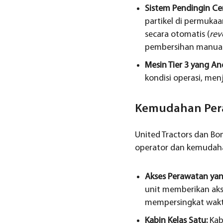
Sistem Pendingin Ce
partikel di permukaa
secara otomatis (
rev
pembersihan manual
Mesin Tier 3 yang An
kondisi operasi, me
Kemudahan Per
United Tractors dan B
operator dan kemudaha
Akses Perawatan yang
unit memberikan akse
mempersingkat waktu
Kabin Kelas Satu:
Kab