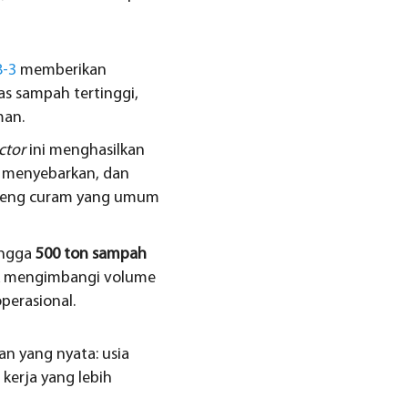
B-3
memberikan
as sampah tertinggi,
man.
ctor
ini menghasilkan
, menyebarkan, dan
lereng curam yang umum
ingga
500 ton sampah
tuk mengimbangi volume
erasional.
an yang nyata: usia
 kerja yang lebih