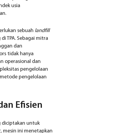
ndek usia
an.
perlukan sebuah
landfill
di TPA. Sebagai mitra
nggan dan
ors tidak hanya
an operasional dan
leksitas pengelolaan
i metode pengelolaan
an Efisien
g diciptakan untuk
r, mesin ini menetapkan