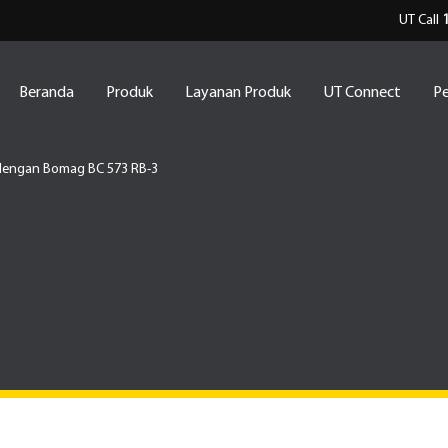
UT Call
Beranda
Produk
Layanan Produk
UT Connect
Pe
dengan Bomag BC 573 RB-3