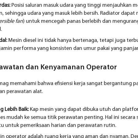
rdas:
Posisi saluran masuk udara yang tinggi menjauhkan m
n, sehingga udara yang masuk lebih bersih. Radiator dapat
ersible fan
) untuk mencegah panas berlebih dan mengurang
.
dal:
Mesin diesel ini tidak hanya bertenaga, tetapi juga terb
njamin performa yang konsisten dan umur pakai yang panja
awatan dan Kenyamanan Operator
omag memahami bahwa efisiensi kerja sangat bergantung 
n perawatan alat.
 Lebih Baik:
Kap mesin yang dapat dibuka utuh dan platform
s mudah ke semua titik perawatan penting. Hal ini secara s
 untuk pemeriksaan harian dan perawatan rutin.
in operator adalah ruang kerja yang aman dan nyaman. Deng