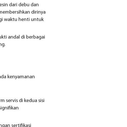
esin dari debu dan
 membersihkan dirinya
i waktu henti untuk
ukti andal di berbagai
ng.
pada kenyamanan
 servis di kedua sisi
ignifikan
an sertifikasi