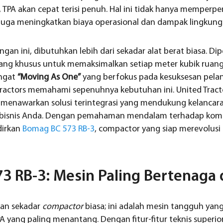
TPA akan cepat terisi penuh. Hal ini tidak hanya memperpe
 juga meningkatkan biaya operasional dan dampak lingkung
an ini, dibutuhkan lebih dari sekadar alat berat biasa. Di
ang khusus untuk memaksimalkan setiap meter kubik ruang 
angat
“Moving As One”
yang berfokus pada kesuksesan pela
Tractors memahami sepenuhnya kebutuhan ini. United Tract
 menawarkan solusi terintegrasi yang mendukung kelancar
n bisnis Anda. Dengan pemahaman mendalam terhadap komp
dirkan
Bomag BC 573 RB-3
, compactor yang siap merevolus
 RB-3: Mesin Paling Bertenaga d
an sekadar
compactor
biasa; ini adalah mesin tangguh yan
A yang paling menantang. Dengan fitur-fitur teknis superio