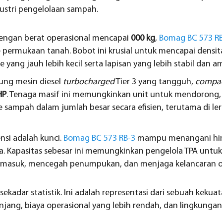
ustri pengelolaan sampah.
ngan berat operasional mencapai
000 kg
,
Bomag BC 573 R
e permukaan tanah. Bobot ini krusial untuk mencapai densit
yang jauh lebih kecil serta lapisan yang lebih stabil dan a
ng mesin diesel
turbocharged
Tier 3 yang tangguh,
compa
HP
. Tenaga masif ini memungkinkan unit untuk mendorong
sampah dalam jumlah besar secara efisien, terutama di 
ensi adalah kunci.
Bomag BC 573 RB-3
mampu menangani h
rja. Kapasitas sebesar ini memungkinkan pengelola TPA un
 masuk, mencegah penumpukan, dan menjaga kelancaran op
ekadar statistik. Ini adalah representasi dari sebuah kekuat
njang, biaya operasional yang lebih rendah, dan lingkungan