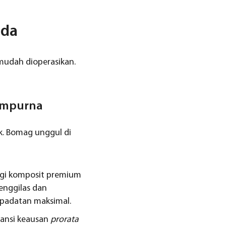
nda
 mudah dioperasikan.
Sempurna
k. Bomag unggul di
gigi komposit premium
enggilas dan
padatan maksimal.
ransi keausan
prorata