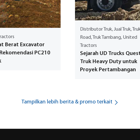
Distributor Truk, Jual Truk, Tru
ractors
Road, Truk Tambang, United
at Berat Excavator
Tractors
 Rekomendasi PC210
Sejarah UD Trucks Quest
k
Truk Heavy Duty untuk
Proyek Pertambangan
Tampilkan lebih berita & promo terkait