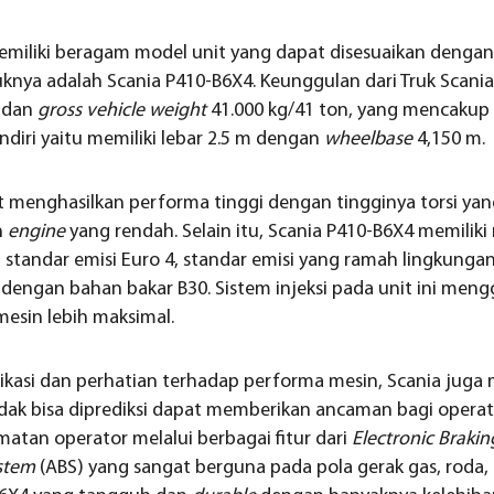
miliki beragam model unit yang dapat disesuaikan dengan
uknya adalah Scania P410-B6X4. Keunggulan dari Truk Scani
P dan
gross vehicle weight
41.000 kg/41 ton, yang mencakup
ndiri yaitu memiliki lebar 2.5 m dengan
wheelbase
4,150 m.
 menghasilkan performa tinggi dengan tingginya torsi yang
n
engine
yang rendah. Selain itu, Scania P410-B6X4 memiliki
n standar emisi Euro 4, standar emisi yang ramah lingkung
 dengan bahan bakar B30. Sistem injeksi pada unit ini meng
esin lebih maksimal.
ikasi dan perhatian terhadap performa mesin, Scania juga
idak bisa diprediksi dapat memberikan ancaman bagi operato
tan operator melalui berbagai fitur dari
Electronic Braki
stem
(ABS) yang sangat berguna pada pola gerak gas, rod