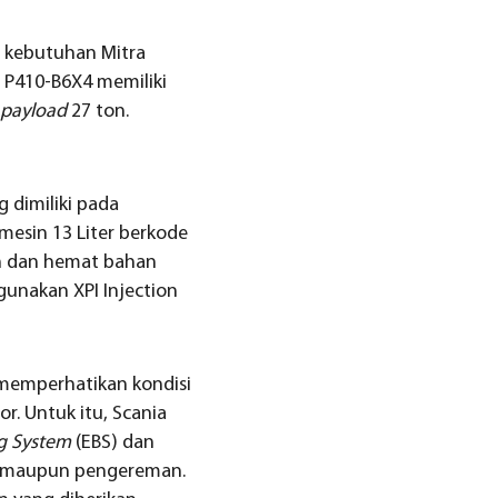
 kebutuhan Mitra
a P410-B6X4 memiliki
payload
27 ton.
 dimiliki pada
 mesin 13 Liter berkode
an dan hemat bahan
gunakan XPI Injection
 memperhatikan kondisi
r. Untuk itu, Scania
ng System
(EBS) dan
a, maupun pengereman.