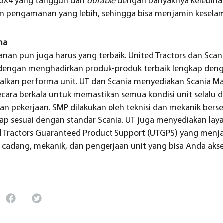
B6X4 yang tangguh dan
durable
dengan banyaknya kelebihan
n pengamanan yang lebih, sehingga bisa menjamin kesela
ma
anan pun juga harus yang terbaik. United Tractors dan Sc
engan menghadirkan produk-produk terbaik lengkap deng
lkan performa unit. UT dan Scania menyediakan Scania M
ecara berkala untuk memastikan semua kondisi unit selalu 
n pekerjaan. SMP dilakukan oleh teknisi dan mekanik berse
tap sesuai dengan standar Scania. UT juga menyediakan lay
 Tractors Guaranteed Product Support (UTGPS) yang menj
cadang, mekanik, dan pengerjaan unit yang bisa Anda akse