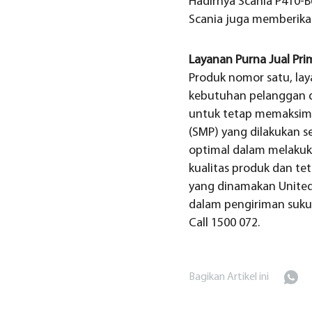
Hadirnya Scania P410-
Scania juga memberika
Layanan Purna Jual Pri
Produk nomor satu, lay
kebutuhan pelanggan d
untuk tetap memaksima
(SMP) yang dilakukan s
optimal dalam melakuka
kualitas produk dan te
yang dinamakan United
dalam pengiriman suku 
Call 1500 072.
Bagikan Artikel ini