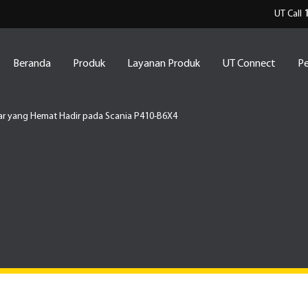
UT Call
Beranda
Produk
Layanan Produk
UT Connect
Pe
ar yang Hemat Hadir pada Scania P410-B6X4