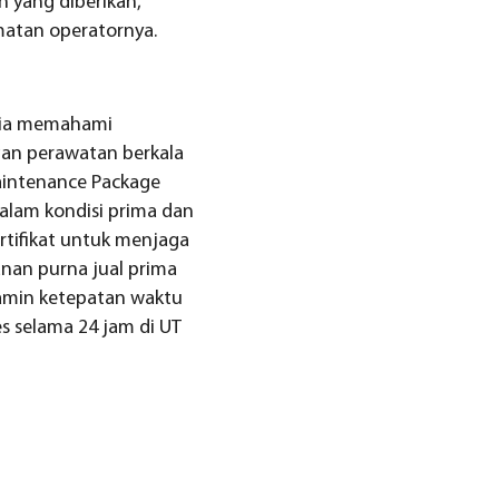
 yang diberikan,
matan operatornya.
ania memahami
an perawatan berkala
aintenance Package
dalam kondisi prima dan
rtifikat untuk menjaga
anan purna jual prima
amin ketepatan waktu
s selama 24 jam di UT