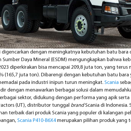
ini digencarkan dengan meningkatnya kebutuhan batu bara di
an Sumber Daya Mineral (ESDM) mengungkapkan bahwa keb
2023 diperkirakan bisa mencapai 209,8 juta ton, yang terus 
 (165,7 juta ton). Dibarengi dengan kebutuhan batu bara 
memadai pada industri inipun turun meningkat.
Scania
sebag
dir dengan menawarkan berbagai solusi dalam memudahka
berbagai sektor, didukung dengan performa yang apik serta 
ractors (UT), distributor tunggal
brand
Scania di Indonesia. S
an terbaik dari produk Scania yang populer di kalangan p
bangan,
Scania P410-B6X4
merupakan pilihan produk yang t