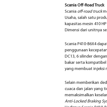
Scania Off-Road Truck
Scania
off-road truck
me
Usaha, salah satu prod
kapasitas mesin 410 H
Dimensi dari unitnya se
Scania P410-B6X4 dapat
penggunaan kecepata
DC13, 6 silinder denga
bakar serta kompatibel
yang membuat injeksi m
Selain memberikan ded
cuaca dan jalan yang t
memaksimalkan keselama
Anti-Locked Braking Sy