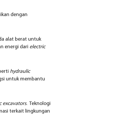
uaikan dengan
a alat berat untuk
an energi dari
electric
perti
hydraulic
gsi untuk membantu
c excavators
. Teknologi
si terkait lingkungan