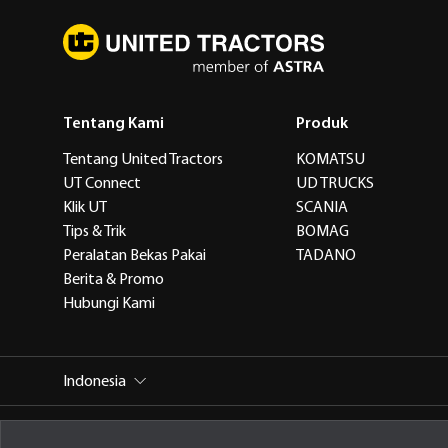
Tentang Kami
Produk
Tentang United Tractors
KOMATSU
UT Connect
UD TRUCKS
Klik UT
SCANIA
Tips & Trik
BOMAG
Peralatan Bekas Pakai
TADANO
Berita & Promo
Hubungi Kami
Indonesia
PT United Tractors Tbk
Jl. Raya Bekasi Km 22, Cakung, Jak