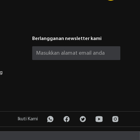
Berlangganan newsletter kami
ng
Ikuti Kami
Kebijakan Privasi
© 2026 PT United Tractors Tbk