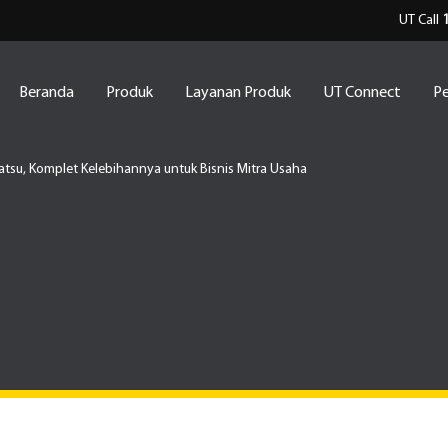
UT Call
Beranda
Produk
Layanan Produk
UT Connect
Pe
matsu, Komplet Kelebihannya untuk Bisnis Mitra Usaha