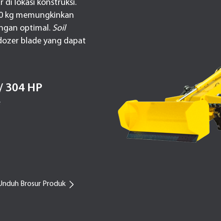
i lokasi konstruksi.
700 kg memungkinkan
ngan optimal.
Soil
dozer blade yang dapat
/ 304 HP
e
Unduh Brosur Produk