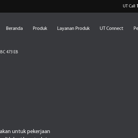
UT Call
Beranda
Produk
Layanan Produk
UT Connect
Pe
BC 473 EB
akan untuk pekerjaan