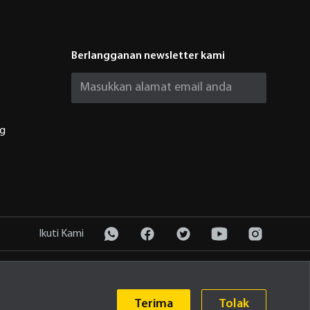
Berlangganan newsletter kami
ng
Ikuti Kami
Kebijakan Privasi
© 2026 PT United Tractors Tbk
Terima
Tolak