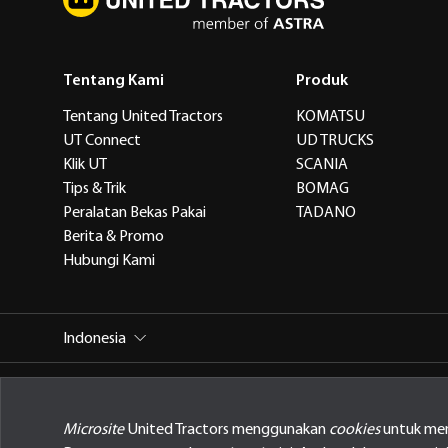
Tentang Kami
Produk
Tentang United Tractors
KOMATSU
UT Connect
UD TRUCKS
Klik UT
SCANIA
Tips & Trik
BOMAG
Peralatan Bekas Pakai
TADANO
Berita & Promo
Hubungi Kami
Indonesia
PT United Tractors Tbk
Jl. Raya Bekasi Km 22, Cakung, Jak
Microsite
United Tractors menggunakan
cookies
untuk men