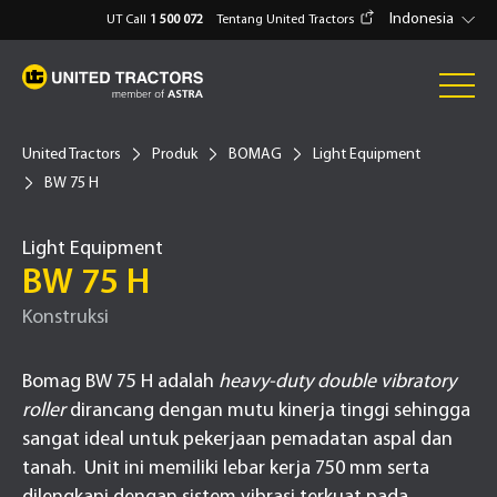
Indonesia
UT Call
1 500 072
Tentang United Tractors
United Tractors
Produk
BOMAG
Light Equipment
BW 75 H
Light Equipment
BW 75 H
Konstruksi
Bomag BW 75 H adalah
heavy-duty double vibratory
roller
dirancang dengan mutu kinerja tinggi sehingga
sangat ideal untuk pekerjaan pemadatan aspal dan
tanah. Unit ini memiliki lebar kerja 750 mm serta