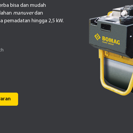
erba bisa dan mudah
udahan
manuver
dan
ma pemadatan hingga 2,5 kW.
m
th
aran