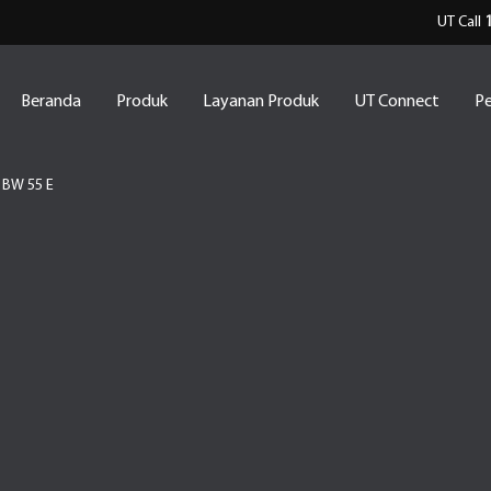
UT Call
Beranda
Produk
Layanan Produk
UT Connect
Pe
BW 55 E