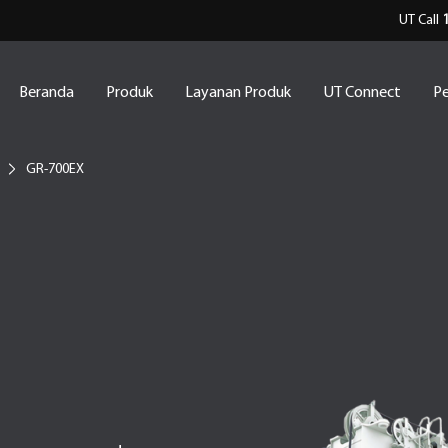
UT Call
Beranda
Produk
Layanan Produk
UT Connect
Pe
GR-700EX