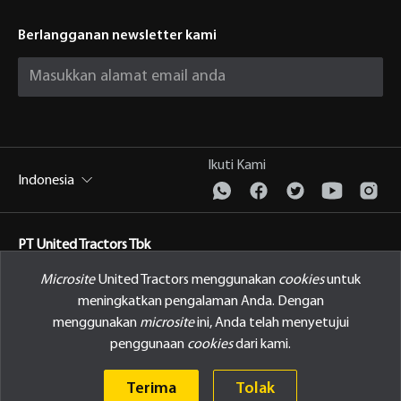
Berlangganan newsletter kami
Ikuti Kami
Indonesia
PT United Tractors Tbk
Jl. Raya Bekasi Km 22, Cakung, Jakarta Timur Indonesia, 13910
Microsite
United Tractors menggunakan
cookies
untuk
meningkatkan pengalaman Anda. Dengan
Kebijakan Privasi
menggunakan
microsite
ini, Anda telah menyetujui
penggunaan
cookies
dari kami.
© 2026 PT United Tractors Tbk
Terima
Tolak