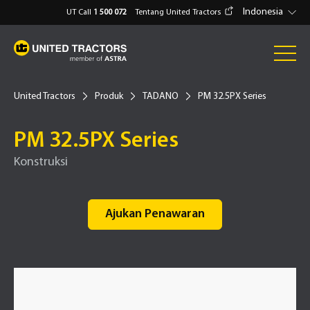
Indonesia
UT Call
1 500 072
Tentang United Tractors
United Tractors
Produk
TADANO
PM 32.5PX Series
PM 32.5PX Series
Konstruksi
Ajukan Penawaran