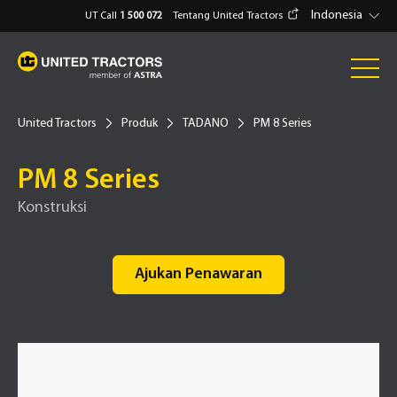
Indonesia
UT Call
1 500 072
Tentang United Tractors
United Tractors
Produk
TADANO
PM 8 Series
PM 8 Series
Konstruksi
Ajukan Penawaran