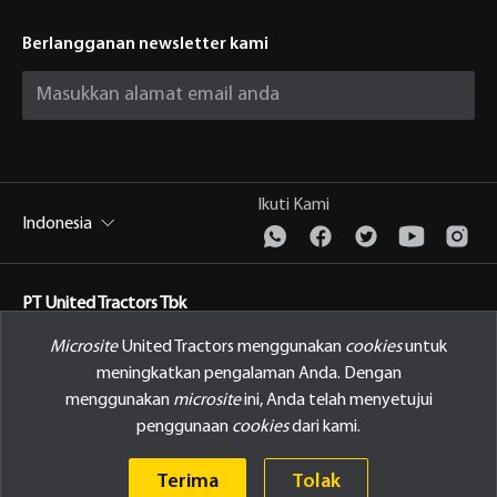
Berlangganan newsletter kami
Ikuti Kami
Indonesia
PT United Tractors Tbk
Jl. Raya Bekasi Km 22, Cakung, Jakarta Timur Indonesia, 13910
Microsite
United Tractors menggunakan
cookies
untuk
meningkatkan pengalaman Anda. Dengan
Kebijakan Privasi
menggunakan
microsite
ini, Anda telah menyetujui
penggunaan
cookies
dari kami.
© 2026 PT United Tractors Tbk
Terima
Tolak