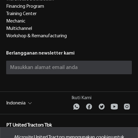
Financing Program
Training Center
Mechanic
Multichannel
Workshop & Remanufacturing
Berlangganan newsletter kami
Ikuti Kami
Indonesia
PT United Tractors Tbk
Jl. Raya Bekasi Km 22, Cakung, Jakarta Timur Indonesia, 13910
Microsite
United Tractors menggunakan
cookies
untuk