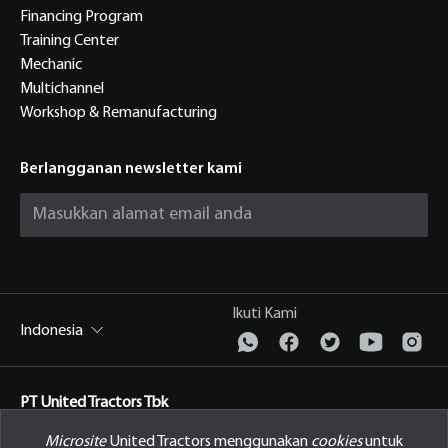
Financing Program
Training Center
Mechanic
Multichannel
Workshop & Remanufacturing
Berlangganan newsletter kami
Ikuti Kami
Indonesia
PT United Tractors Tbk
Jl. Raya Bekasi Km 22, Cakung, Jakarta Timur Indonesia, 13910
Microsite
United Tractors menggunakan
cookies
untuk