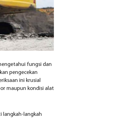
mengetahui fungsi dan
kukan pengecekan
ksaan ini krusial
tor maupun kondisi alat
ti langkah-langkah