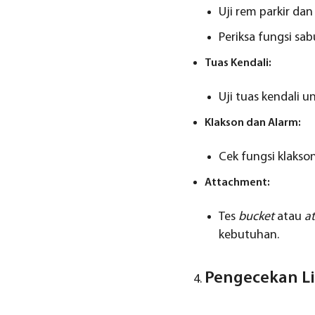
Uji rem parkir dan
Periksa fungsi sa
Tuas Kendali:
Uji tuas kendali 
Klakson dan Alarm:
Cek fungsi klakso
Attachment:
Tes
bucket
atau
a
kebutuhan.
Pengecekan L