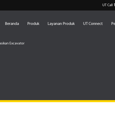
UT Call
Beranda
Produk
Layanan Produk
UT Connect
Pe
asikan Excavator