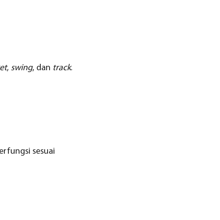
et
,
swing
, dan
track
.
erfungsi sesuai