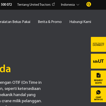
1 500 072
Tentang United Tractors
Indonesia
ralatan Bekas Pakai
Berita & Promo
Hubungi Kami
nda
engan OTIF (On Time in
, seperti ketersediaan
mekanik handal yang
 crane milik pelanggan.