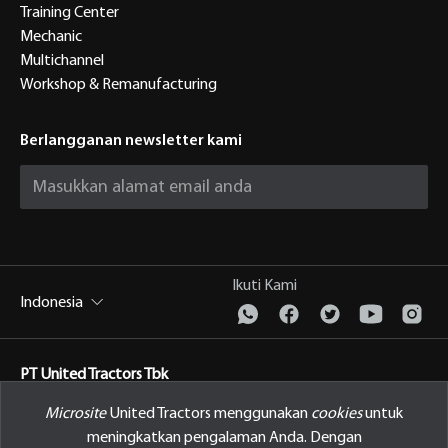
Training Center
Mechanic
Multichannel
Workshop & Remanufacturing
Berlangganan newsletter kami
Ikuti Kami
Indonesia
PT United Tractors Tbk
Jl. Raya Bekasi Km 22, Cakung, Jakarta Timur Indonesia, 13910
Microsite
United Tractors menggunakan
cookies
untuk
meningkatkan pengalaman Anda. Dengan
Kebijakan Privasi