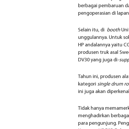
berbagai pembaruan da
pengoperasian di lapan
Selain itu, di
booth
Uni
unggulannya. Untuk so
HP andalannya yaitu 
produsen truk asal Sw
DV30 yang juga di
-sup
Tahun ini, produsen al
kategori
single drum rol
ini juga akan diperkena
Tidak hanya memamerka
menghadirkan berbaga
para pengunjung. Pen