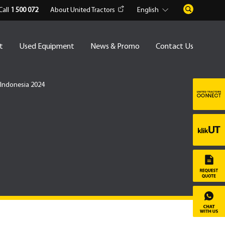
Call
1 500 072
About United Tractors
English
t
Used Equipment
News & Promo
Contact Us
g Indonesia 2024