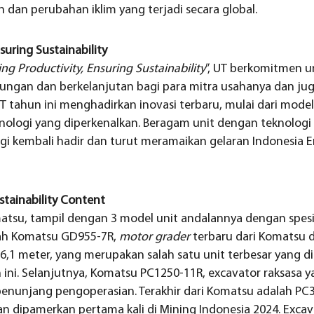
dan perubahan iklim yang terjadi secara global.
suring Sustainability
ing Productivity, Ensuring Sustainability
”, UT berkomitmen 
kungan dan berkelanjutan bagi para mitra usahanya dan ju
UT tahun ini menghadirkan inovasi terbaru, mulai dari mode
nologi yang diperkenalkan. Beragam unit dengan teknolog
ggi kembali hadir dan turut meramaikan gelaran Indonesia 
stainability Content
atsu, tampil dengan 3 model unit andalannya dengan spesifi
lah Komatsu GD955-7R,
motor grader
terbaru dari Komatsu d
6,1 meter, yang merupakan salah satu unit terbesar yang d
 ini. Selanjutnya, Komatsu PC1250-11R, excavator raksasa y
penunjang pengoperasian. Terakhir dari Komatsu adalah PC
an dipamerkan pertama kali di Mining Indonesia 2024. Exca