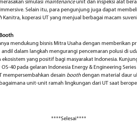
merasakan simulasi
maintenance
unit dan inspeksi alat ber
Immersive. Selain itu, para pengunjung juga dapat membel
h
Kanitra, koperasi UT yang menjual berbagai macam suvenir
 Booth
 hanya mendukung bisnis Mitra Usaha dengan memberikan pr
kut andil dalam langkah mengurangi pencemaran polusi di ud
ekosistem yang positif bagi masyarakat Indonesia. Kunjun
OS-40 pada gelaran Indonesia Energy & Engineering Series
UT mempersembahkan desain
booth
dengan material daur ul
agaimana unit-unit ramah lingkungan dari UT saat beroper
****Selesai****