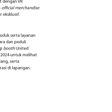
at dengan VR
i
official merchandise
 eksklusif.
oduk serta layanan
ara dan peduli
gi
booth
United
 2024 untuk melihat
ang, serta
asi di lapangan.