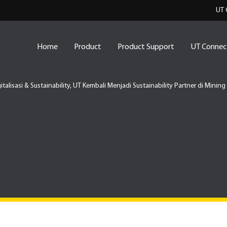
UT 
Home
Product
Product Support
UT Connec
talisasi & Sustainability, UT Kembali Menjadi Sustainability Partner di Minin