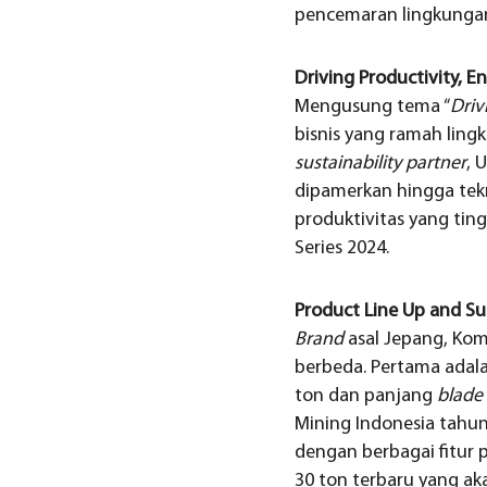
pencemaran lingkungan 
Driving Productivity, En
Mengusung tema “
Driv
bisnis yang ramah ling
sustainability partner
, 
dipamerkan hingga tek
produktivitas yang tin
Series 2024.
Product Line Up and Su
Brand
asal Jepang, Kom
berbeda. Pertama ada
ton dan panjang
blade
Mining Indonesia tahun
dengan berbagai fitur 
30 ton terbaru yang ak