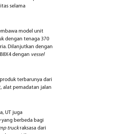
itas selama
membawa model unit
uk dengan tenaga 370
tria. Dilanjutkan dengan
B8X4 dengan
vessel
produk terbarunya dari
, alat pemadatan jalan
a, UT juga
e
yang berbeda bagi
mp truck
raksasa dari