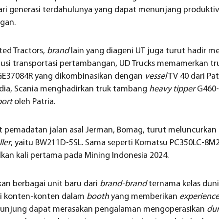
ri generasi terdahulunya yang dapat menunjang produktiv
gan.
ted Tractors,
brand
lain yang diageni UT juga turut hadir 
lusi transportasi pertambangan, UD Trucks memamerkan tr
CGE37084R yang dikombinasikan dengan
vessel
TV 40 dari Pa
edia, Scania menghadirkan truk tambang
heavy tipper
G460-
port
oleh Patria.
at pemadatan jalan asal Jerman, Bomag, turut meluncurkan 
ler
, yaitu BW211D-5SL. Sama seperti Komatsu PC350LC-8M2
lkan kali pertama pada Mining Indonesia 2024.
n berbagai unit baru dari
brand-brand
ternama kelas duni
i konten-konten dalam
booth
yang memberikan
experienc
gunjung dapat merasakan pengalaman mengoperasikan
du