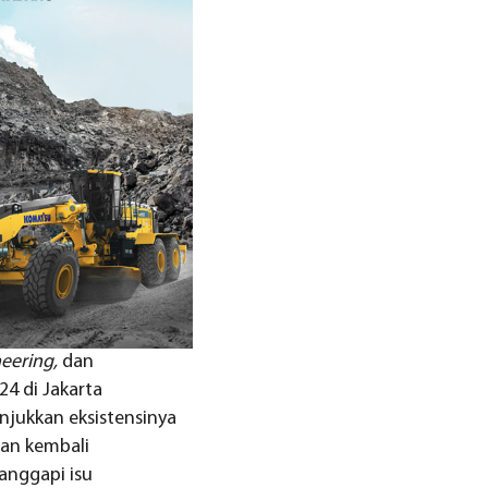
neering,
dan
24 di Jakarta
unjukkan eksistensinya
gan kembali
anggapi isu