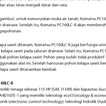
an atau teras menjadi datar dan rata.
 gambut, untuk menurunkan muka air tanah, Komatsu PC16
 drainase. Setelah itu, Komatsu PC160LC-8 akan membersih
n pepohonan.
elapa sawit ditanam, Komatsu PC160LC-8 juga berfungsi un
elapa sawit pada saluran drainase. Selain itu, Komatsu PC
li pohon kelapa sawit. Pohon yang sudah tidak produkti
gunakan alat ini. Setelah hancuran pohon kelapa sawit b
lapa sawit ditanamkan kembali.
160LC-8
liki tenaga sebesar 115 HP (SAE J1349) dan kapasitas
buc
A4D107E-1 yang memiliki teknologi
ecot3
(
ecology & econo
onik (
electronic control technology),
teknologi hidrolik (
hydr