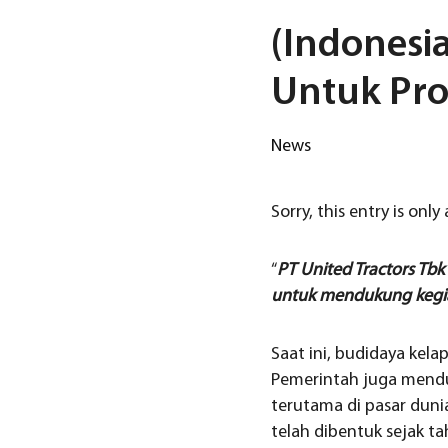
(Indonesi
Untuk Pro
News
Sorry, this entry is only
“
PT United Tractors Tb
untuk mendukung kegiat
Saat ini, budidaya kel
Pemerintah juga mendu
terutama di pasar du
telah dibentuk sejak t