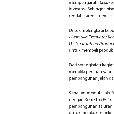
mempengaruhi kesuksesa
investasi. Sehingga bis
rendah karena memilik
Untuk melengkapi kebut
Hydraulic Excavator
Kom
UT
Guaranteed Product
untuk membeli produk i
Dari serangkaian kegia
memiliki peranan yang
pembangunan jalan da
Sebelum memulai aktif
dengan Komatsu PC160LC
pembangunan saluran d
untuk melakukan peker