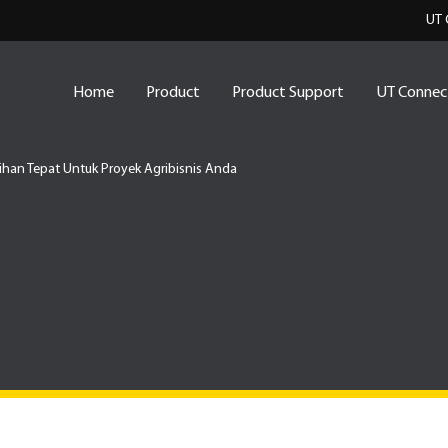
UT 
Home
Product
Product Support
UT Connec
lihan Tepat Untuk Proyek Agribisnis Anda