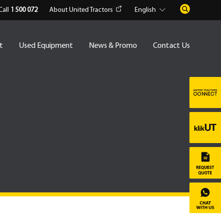
Call
1 500 072
About United Tractors
English
t
Used Equipment
News & Promo
Contact Us