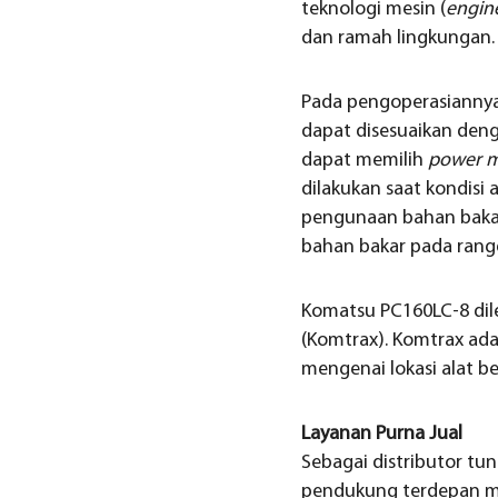
teknologi mesin (
engin
dan ramah lingkungan.
Pada pengoperasiannya,
dapat disesuaikan denga
dapat memilih
power 
dilakukan saat kondisi 
pengunaan bahan bakar
bahan bakar pada range
Komatsu PC160LC-8 dil
(Komtrax). Komtrax ad
mengenai lokasi alat b
Layanan Purna Jual
Sebagai distributor tun
pendukung terdepan me