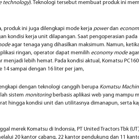
e technology
). Teknologi tersebut membuat produk ini memi
 produk ini juga dilengkapi mode kerja
power
dan
econom
n kondisi kerja unit dilapangan. Saat pengoperasian pada a
mode
agar tenaga yang dihasilkan maksimum. Namun, ketik
aplikasi ringan, operator dapat memilih
economy mode
agar
 menjadi lebih hemat. Pada kondisi aktual, Komatsu PC160
 14 sampai dengan 16 liter per jam,
engkapi dengan teknologi canggih berupa
Komatsu Machine
alah sistem
monitoring
berbasis aplikasi web yang mampu 
erat hingga kondisi unit dan utilitasnya dimanapun, serta k
ggal merek Komatsu di Indonsia, PT United Tractors Tbk (UT) 
lalui 20 kantor cabang, 22 kantor pendukung dan 11 kanto