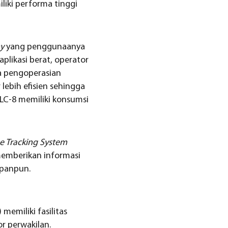
liki performa tinggi
y
yang penggunaanya
plikasi berat, operator
a pengoperasian
 lebih efisien sehingga
LC-8 memiliki konsumsi
 Tracking System
memberikan informasi
apanpun.
memiliki fasilitas
r perwakilan.