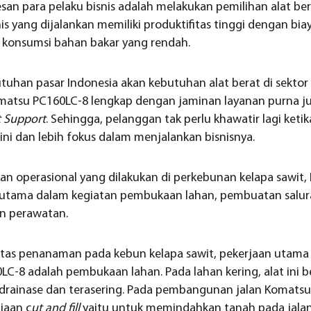
n para pelaku bisnis adalah melakukan pemilihan alat ber
nis yang dijalankan memiliki produktifitas tinggi dengan bi
i konsumsi bahan bakar yang rendah.
uhan pasar Indonesia akan kebutuhan alat berat di sekto
atsu PC160LC-8 lengkap dengan jaminan layanan purna ju
 Support
. Sehingga, pelanggan tak perlu khawatir lagi ket
ni dan lebih fokus dalam menjalankan bisnisnya.
tan operasional yang dilakukan di perkebunan kelapa sawit
 utama dalam kegiatan pembukaan lahan, pembuatan salura
n perawatan.
itas penanaman pada kebun kelapa sawit, pekerjaan utama 
-8 adalah pembukaan lahan. Pada lahan kering, alat ini b
rainase dan terasering. Pada pembangunan jalan Komatsu
jaan c
ut and fill
yaitu untuk memindahkan tanah pada jalan