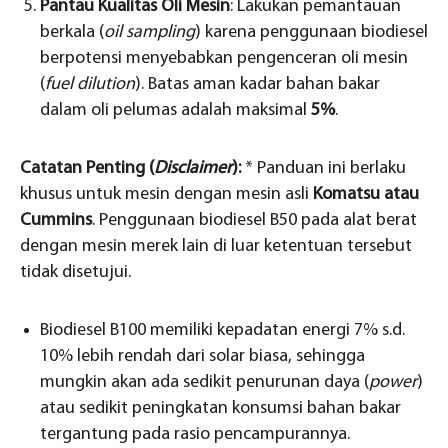
Pantau Kualitas Oli Mesin
: Lakukan pemantauan
berkala (
oil sampling
) karena penggunaan biodiesel
berpotensi menyebabkan pengenceran oli mesin
(
fuel dilution
). Batas aman kadar bahan bakar
dalam oli pelumas adalah maksimal
5%
.
Catatan Penting (
Disclaimer
):
* Panduan ini berlaku
khusus untuk mesin dengan mesin asli
Komatsu atau
Cummins
. Penggunaan biodiesel B50 pada alat berat
dengan mesin merek lain di luar ketentuan tersebut
tidak disetujui.
Biodiesel B100 memiliki kepadatan energi 7% s.d.
10% lebih rendah dari solar biasa, sehingga
mungkin akan ada sedikit penurunan daya (
power
)
atau sedikit peningkatan konsumsi bahan bakar
tergantung pada rasio pencampurannya.